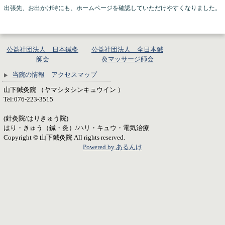
出張先、お出かけ時にも、ホームページを確認していただけやすくなりました。
公益社団法人 日本鍼灸
公益社団法人 全日本鍼
師会
灸マッサージ師会
当院の情報 アクセスマップ
山下鍼灸院 （ヤマシタシンキュウイン ）
Tel:076-223-3515
(針灸院/はりきゅう院)
はり・きゅう（鍼・灸）/ハリ・キュウ・電気治療
Copyright © 山下鍼灸院 All rights reserved.
Powered by あるんけ