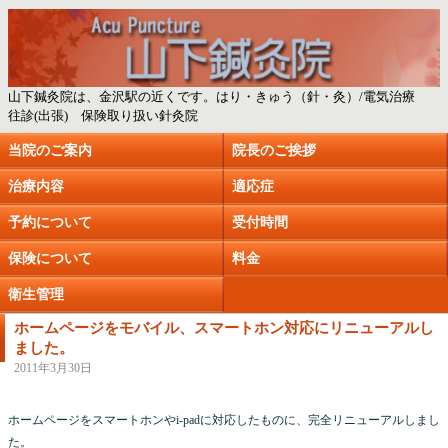
山下鍼灸院は、金沢駅の近くです。はり・きゅう（針・灸）/電気治療
往診(出張) 保険取り扱い針灸院
当院のご案内
院長のご挨拶
治療内容
適応症
予約について
受付時間
保険について
料金
衛生管理
ホームページをモバイル、スマートホン対応にリニューアルし
ました。
2011年3月30日
ホームページをスマートホンやi-padに対応したものに、完全リニューアルしまし
た。