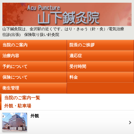
山下鍼灸院は、金沢駅の近くです。はり・きゅう（針・灸）/電気治療
往診(出張) 保険取り扱い針灸院
当院のご案内
院長のご挨拶
治療内容
適応症
予約について
受付時間
保険について
料金
衛生管理
当院のご案内一覧
外観・駐車場
外観