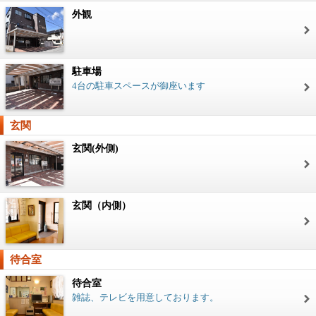
外観
駐車場
4台の駐車スペースが御座います
玄関
玄関(外側)
玄関（内側）
待合室
待合室
雑誌、テレビを用意しております。