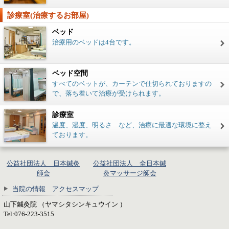
診療室(治療するお部屋)
ベッド
治療用のベッドは4台です。
ベッド空間
すべてのベットが、カーテンで仕切られておりますの
で、落ち着いて治療が受けられます。
診療室
温度、湿度、明るさ など、治療に最適な環境に整え
ております。
公益社団法人 日本鍼灸
公益社団法人 全日本鍼
師会
灸マッサージ師会
当院の情報 アクセスマップ
山下鍼灸院 （ヤマシタシンキュウイン ）
Tel:076-223-3515