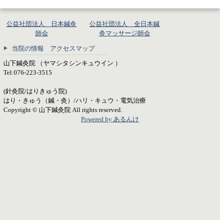
公益社団法人 日本鍼灸
公益社団法人 全日本鍼
師会
灸マッサージ師会
当院の情報 アクセスマップ
山下鍼灸院 （ヤマシタシンキュウイン ）
Tel:076-223-3515
(針灸院/はりきゅう院)
はり・きゅう（鍼・灸）/ハリ・キュウ・電気治療
Copyright © 山下鍼灸院 All rights reserved.
Powered by あるんけ