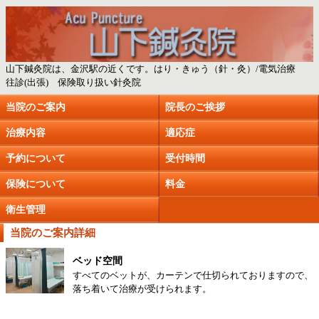
山下鍼灸院は、金沢駅の近くです。はり・きゅう（針・灸）/電気治療
往診(出張) 保険取り扱い針灸院
当院のご案内
院長のご挨拶
治療内容
適応症
予約について
受付時間
保険について
料金
衛生管理
当院のご案内詳細
ベッド空間
すべてのベットが、カーテンで仕切られておりますので、
落ち着いて治療が受けられます。