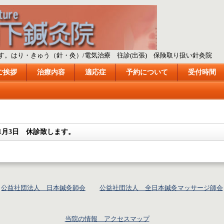
す。はり・きゅう（針・灸）/電気治療 往診(出張) 保険取り扱い針灸院
ご挨拶
治療内容
適応症
予約について
受付時間
〜1月3日 休診致します。
公益社団法人 日本鍼灸師会
公益社団法人 全日本鍼灸マッサージ師会
当院の情報 アクセスマップ